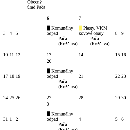
Obecný
úrad Pača
6
7
Komunálny
Plasty, VKM,
3
4
5
odpad
kovové obaly
8
9
Pača
Pača
(Rožňava)
(Rožňava)
10
11
12
13
14
15
16
20
Komunálny
17
18
19
odpad
21
22
23
Pača
(Rožňava)
24
25
26
27
28
29
30
3
Komunálny
31
1
2
odpad
4
5
6
Pača
(Rožňava)