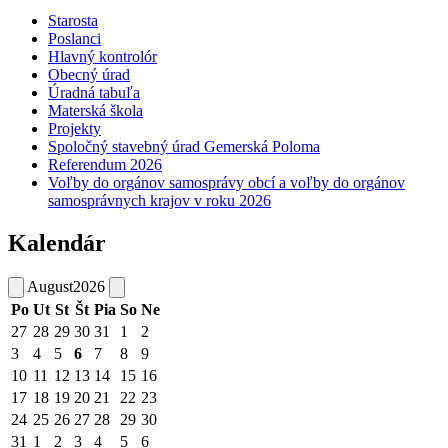
Starosta
Poslanci
Hlavný kontrolór
Obecný úrad
Úradná tabuľa
Materská škola
Projekty
Spoločný stavebný úrad Gemerská Poloma
Referendum 2026
Voľby do orgánov samosprávy obcí a voľby do orgánov
samosprávnych krajov v roku 2026
Kalendár
August
2026
Po
Ut
St
Št
Pia
So
Ne
27
28
29
30
31
1
2
3
4
5
6
7
8
9
10
11
12
13
14
15
16
17
18
19
20
21
22
23
24
25
26
27
28
29
30
31
1
2
3
4
5
6