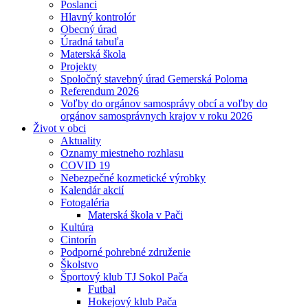
Poslanci
Hlavný kontrolór
Obecný úrad
Úradná tabuľa
Materská škola
Projekty
Spoločný stavebný úrad Gemerská Poloma
Referendum 2026
Voľby do orgánov samosprávy obcí a voľby do
orgánov samosprávnych krajov v roku 2026
Život v obci
Aktuality
Oznamy miestneho rozhlasu
COVID 19
Nebezpečné kozmetické výrobky
Kalendár akcií
Fotogaléria
Materská škola v Pači
Kultúra
Cintorín
Podporné pohrebné združenie
Školstvo
Športový klub TJ Sokol Pača
Futbal
Hokejový klub Pača