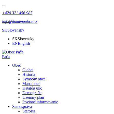
+420 321 456 987
info@domenaobce.cz
SK
Slovensky
SK
Slovensky
EN
English
Pača
Obec
O obci
História
Symboly obce
Mapa obce
Katalóg ulíc
Demografia
Územný plán
Povinné informovanie
Samospráva
Starosta