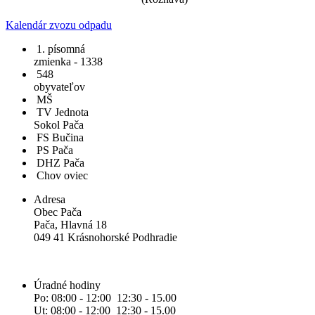
Kalendár zvozu odpadu
1. písomná
zmienka - 1338
548
obyvateľov
MŠ
TV Jednota
Sokol Pača
FS Bučina
PS Pača
DHZ Pača
Chov oviec
Adresa
Obec Pača
Pača, Hlavná 18
049 41 Krásnohorské Podhradie
Úradné hodiny
Po: 08:00 - 12:00 12:30 - 15.00
Ut: 08:00 - 12:00 12:30 - 15.00