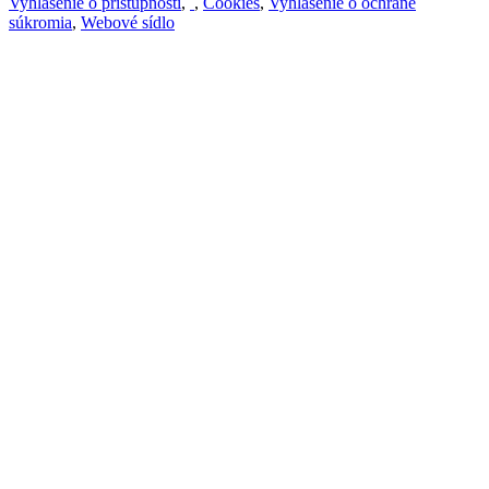
Vyhlásenie o prístupnosti
,
,
Cookies
,
Vyhlásenie o ochrane
súkromia
,
Webové sídlo