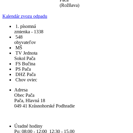
(Rožňava)
Kalendár zvozu odpadu
1. písomná
zmienka - 1338
548
obyvateľov
MŠ
TV Jednota
Sokol Pača
FS Bučina
PS Pača
DHZ Pača
Chov oviec
Adresa
Obec Pača
Pača, Hlavná 18
049 41 Krásnohorské Podhradie
Úradné hodiny
Po: 08:00 - 12:00 12:30 - 15.00