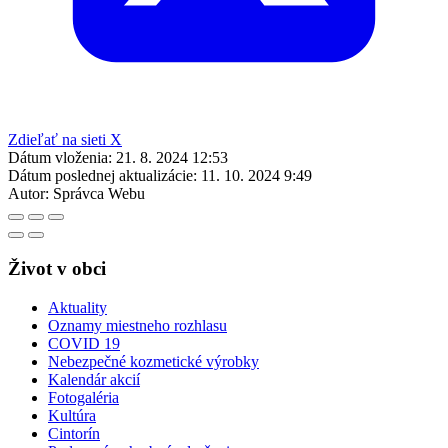
Zdieľať na sieti X
Dátum vloženia:
21. 8. 2024 12:53
Dátum poslednej aktualizácie:
11. 10. 2024 9:49
Autor:
Správca Webu
Život v obci
Aktuality
Oznamy miestneho rozhlasu
COVID 19
Nebezpečné kozmetické výrobky
Kalendár akcií
Fotogaléria
Kultúra
Cintorín