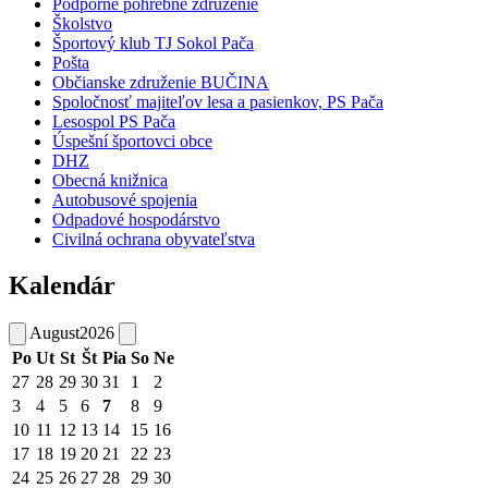
Podporné pohrebné združenie
Školstvo
Športový klub TJ Sokol Pača
Pošta
Občianske združenie BUČINA
Spoločnosť majiteľov lesa a pasienkov, PS Pača
Lesospol PS Pača
Úspešní športovci obce
DHZ
Obecná knižnica
Autobusové spojenia
Odpadové hospodárstvo
Civilná ochrana obyvateľstva
Kalendár
August
2026
Po
Ut
St
Št
Pia
So
Ne
27
28
29
30
31
1
2
3
4
5
6
7
8
9
10
11
12
13
14
15
16
17
18
19
20
21
22
23
24
25
26
27
28
29
30