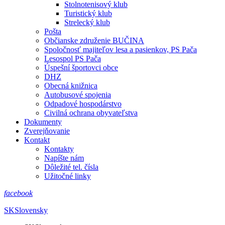
Stolnotenisový klub
Turistický klub
Strelecký klub
Pošta
Občianske združenie BUČINA
Spoločnosť majiteľov lesa a pasienkov, PS Pača
Lesospol PS Pača
Úspešní športovci obce
DHZ
Obecná knižnica
Autobusové spojenia
Odpadové hospodárstvo
Civilná ochrana obyvateľstva
Dokumenty
Zverejňovanie
Kontakt
Kontakty
Napíšte nám
Dôležité tel. čísla
Užitočné linky
facebook
SK
Slovensky