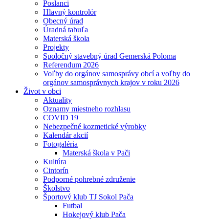
Poslanci
Hlavný kontrolór
Obecný úrad
Úradná tabuľa
Materská škola
Projekty
Spoločný stavebný úrad Gemerská Poloma
Referendum 2026
Voľby do orgánov samosprávy obcí a voľby do
orgánov samosprávnych krajov v roku 2026
Život v obci
Aktuality
Oznamy miestneho rozhlasu
COVID 19
Nebezpečné kozmetické výrobky
Kalendár akcií
Fotogaléria
Materská škola v Pači
Kultúra
Cintorín
Podporné pohrebné združenie
Školstvo
Športový klub TJ Sokol Pača
Futbal
Hokejový klub Pača