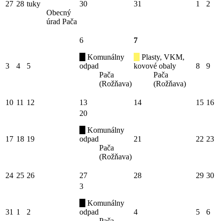
27
28
tuky
30
31
1
2
Obecný
úrad Pača
6
7
Komunálny
Plasty, VKM,
3
4
5
odpad
kovové obaly
8
9
Pača
Pača
(Rožňava)
(Rožňava)
10
11
12
13
14
15
16
20
Komunálny
17
18
19
odpad
21
22
23
Pača
(Rožňava)
24
25
26
27
28
29
30
3
Komunálny
31
1
2
odpad
4
5
6
Pača