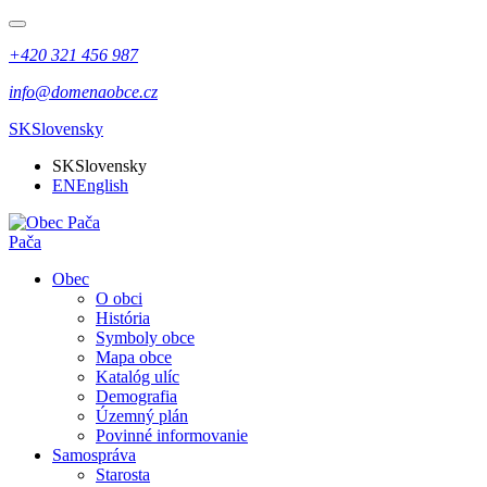
+420 321 456 987
info@domenaobce.cz
SK
Slovensky
SK
Slovensky
EN
English
Pača
Obec
O obci
História
Symboly obce
Mapa obce
Katalóg ulíc
Demografia
Územný plán
Povinné informovanie
Samospráva
Starosta