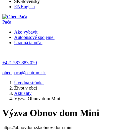
SK
Slovensky
EN
English
Pača
Ako vybaviť
Autobusové spojenie
Úradná tabuľa
+421 587 883 020
obec.paca@centrum.sk
Úvodná stránka
Život v obci
Aktuality
Výzva Obnov dom Mini
Výzva Obnov dom Mini
https://obnovdom.sk/obnov-dom-mini