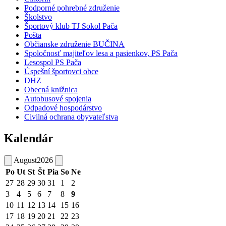
Podporné pohrebné združenie
Školstvo
Športový klub TJ Sokol Pača
Pošta
Občianske združenie BUČINA
Spoločnosť majiteľov lesa a pasienkov, PS Pača
Lesospol PS Pača
Úspešní športovci obce
DHZ
Obecná knižnica
Autobusové spojenia
Odpadové hospodárstvo
Civilná ochrana obyvateľstva
Kalendár
August
2026
Po
Ut
St
Št
Pia
So
Ne
27
28
29
30
31
1
2
3
4
5
6
7
8
9
10
11
12
13
14
15
16
17
18
19
20
21
22
23