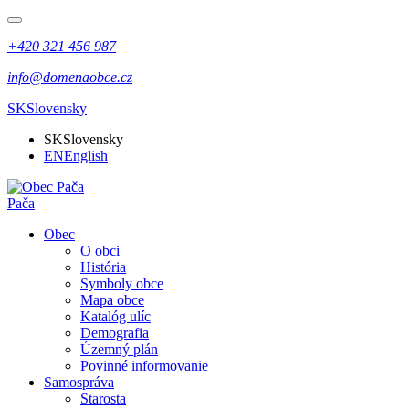
+420 321 456 987
info@domenaobce.cz
SK
Slovensky
SK
Slovensky
EN
English
Pača
Obec
O obci
História
Symboly obce
Mapa obce
Katalóg ulíc
Demografia
Územný plán
Povinné informovanie
Samospráva
Starosta