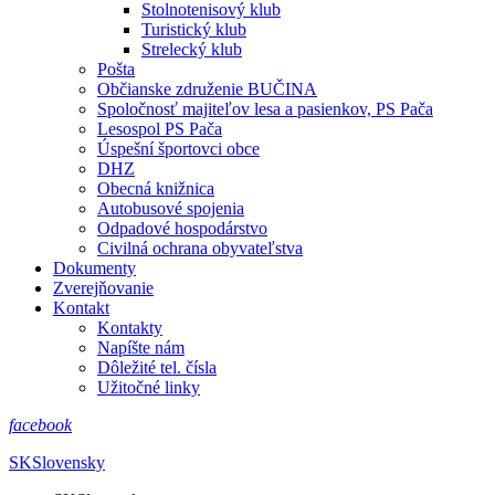
Stolnotenisový klub
Turistický klub
Strelecký klub
Pošta
Občianske združenie BUČINA
Spoločnosť majiteľov lesa a pasienkov, PS Pača
Lesospol PS Pača
Úspešní športovci obce
DHZ
Obecná knižnica
Autobusové spojenia
Odpadové hospodárstvo
Civilná ochrana obyvateľstva
Dokumenty
Zverejňovanie
Kontakt
Kontakty
Napíšte nám
Dôležité tel. čísla
Užitočné linky
facebook
SK
Slovensky