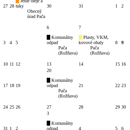
Jedlé oleje a
27
28
tuky
30
31
1
2
Obecný
úrad Pača
6
7
Komunálny
Plasty, VKM,
3
4
5
odpad
kovové obaly
8
9
Pača
Pača
(Rožňava)
(Rožňava)
10
11
12
13
14
15
16
20
Komunálny
17
18
19
odpad
21
22
23
Pača
(Rožňava)
24
25
26
27
28
29
30
3
Komunálny
31
1
2
odpad
4
5
6