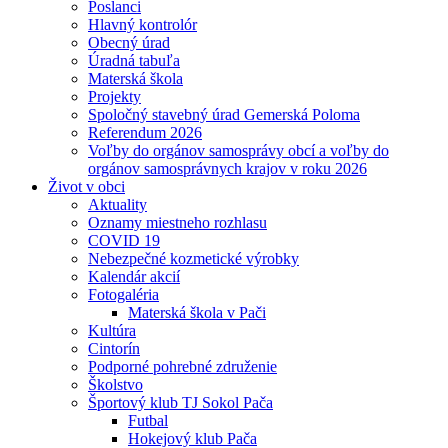
Poslanci
Hlavný kontrolór
Obecný úrad
Úradná tabuľa
Materská škola
Projekty
Spoločný stavebný úrad Gemerská Poloma
Referendum 2026
Voľby do orgánov samosprávy obcí a voľby do
orgánov samosprávnych krajov v roku 2026
Život v obci
Aktuality
Oznamy miestneho rozhlasu
COVID 19
Nebezpečné kozmetické výrobky
Kalendár akcií
Fotogaléria
Materská škola v Pači
Kultúra
Cintorín
Podporné pohrebné združenie
Školstvo
Športový klub TJ Sokol Pača
Futbal
Hokejový klub Pača