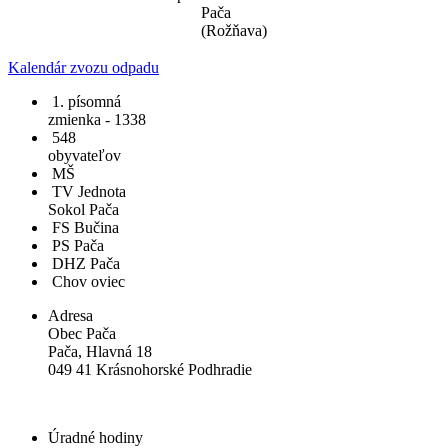
Pača
(Rožňava)
Kalendár zvozu odpadu
1. písomná
zmienka - 1338
548
obyvateľov
MŠ
TV Jednota
Sokol Pača
FS Bučina
PS Pača
DHZ Pača
Chov oviec
Adresa
Obec Pača
Pača, Hlavná 18
049 41 Krásnohorské Podhradie
Úradné hodiny