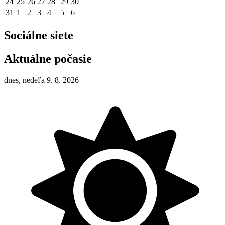
24
25
26
27
28
29
30
31
1
2
3
4
5
6
Sociálne siete
Aktuálne počasie
dnes, nedeľa 9. 8. 2026