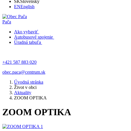
SK
Slovensky
EN
English
Pača
Ako vybaviť
Autobusové spojenie
Úradná tabuľa
+421 587 883 020
obec.paca@centrum.sk
Úvodná stránka
Život v obci
Aktuality
ZOOM OPTIKA
ZOOM OPTIKA