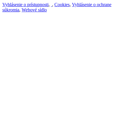
Vyhlásenie o prístupnosti
,
,
Cookies
,
Vyhlásenie o ochrane
súkromia
,
Webové sídlo