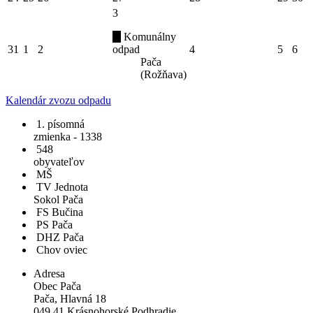
3
Komunálny
31
1
2
odpad
4
5
6
Pača
(Rožňava)
Kalendár zvozu odpadu
1. písomná
zmienka - 1338
548
obyvateľov
MŠ
TV Jednota
Sokol Pača
FS Bučina
PS Pača
DHZ Pača
Chov oviec
Adresa
Obec Pača
Pača, Hlavná 18
049 41 Krásnohorské Podhradie