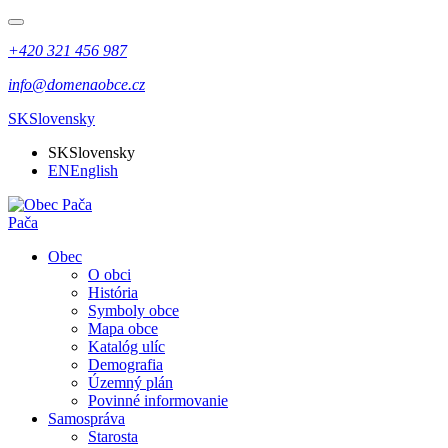
+420 321 456 987
info@domenaobce.cz
SK
Slovensky
SK
Slovensky
EN
English
Pača
Obec
O obci
História
Symboly obce
Mapa obce
Katalóg ulíc
Demografia
Územný plán
Povinné informovanie
Samospráva
Starosta