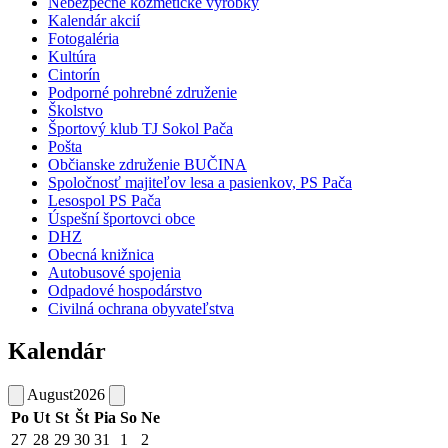
Nebezpečné kozmetické výrobky
Kalendár akcií
Fotogaléria
Kultúra
Cintorín
Podporné pohrebné združenie
Školstvo
Športový klub TJ Sokol Pača
Pošta
Občianske združenie BUČINA
Spoločnosť majiteľov lesa a pasienkov, PS Pača
Lesospol PS Pača
Úspešní športovci obce
DHZ
Obecná knižnica
Autobusové spojenia
Odpadové hospodárstvo
Civilná ochrana obyvateľstva
Kalendár
August
2026
Po
Ut
St
Št
Pia
So
Ne
27
28
29
30
31
1
2