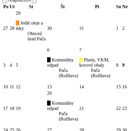
Po
Ut
St
Št
Pi
So
Ne
29
Jedlé oleje a
27
28
tuky
30
31
1
2
Obecný
úrad Pača
6
7
Komunálny
Plasty, VKM,
3
4
5
odpad
kovové obaly
8
9
Pača
Pača
(Rožňava)
(Rožňava)
10
11
12
13
14
15
16
20
Komunálny
17
18
19
odpad
21
22
23
Pača
(Rožňava)
24
25
26
27
28
29
30