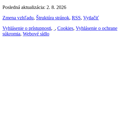
Posledná aktualizácia: 2. 8. 2026
Zmena vzhľadu
,
Štruktúra stránok
,
RSS
,
Vytlačiť
Vyhlásenie o prístupnosti
,
,
Cookies
,
Vyhlásenie o ochrane
súkromia
,
Webové sídlo