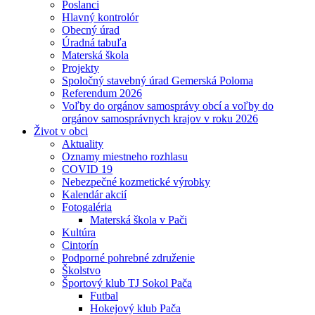
Poslanci
Hlavný kontrolór
Obecný úrad
Úradná tabuľa
Materská škola
Projekty
Spoločný stavebný úrad Gemerská Poloma
Referendum 2026
Voľby do orgánov samosprávy obcí a voľby do
orgánov samosprávnych krajov v roku 2026
Život v obci
Aktuality
Oznamy miestneho rozhlasu
COVID 19
Nebezpečné kozmetické výrobky
Kalendár akcií
Fotogaléria
Materská škola v Pači
Kultúra
Cintorín
Podporné pohrebné združenie
Školstvo
Športový klub TJ Sokol Pača
Futbal
Hokejový klub Pača