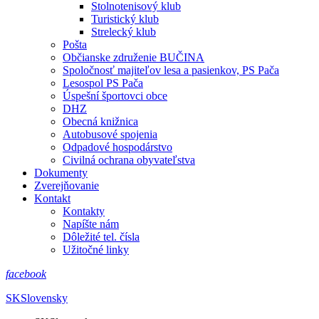
Stolnotenisový klub
Turistický klub
Strelecký klub
Pošta
Občianske združenie BUČINA
Spoločnosť majiteľov lesa a pasienkov, PS Pača
Lesospol PS Pača
Úspešní športovci obce
DHZ
Obecná knižnica
Autobusové spojenia
Odpadové hospodárstvo
Civilná ochrana obyvateľstva
Dokumenty
Zverejňovanie
Kontakt
Kontakty
Napíšte nám
Dôležité tel. čísla
Užitočné linky
facebook
SK
Slovensky