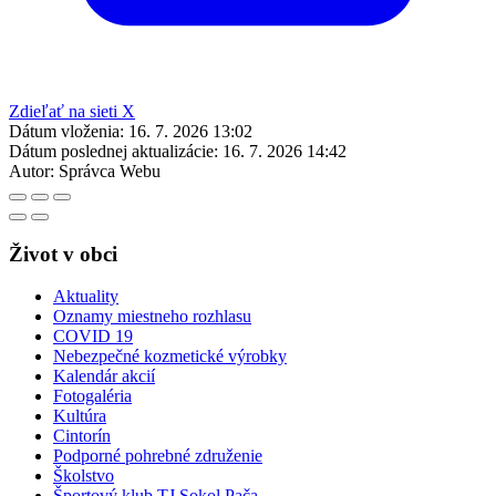
Zdieľať na sieti X
Dátum vloženia:
16. 7. 2026 13:02
Dátum poslednej aktualizácie:
16. 7. 2026 14:42
Autor:
Správca Webu
Život v obci
Aktuality
Oznamy miestneho rozhlasu
COVID 19
Nebezpečné kozmetické výrobky
Kalendár akcií
Fotogaléria
Kultúra
Cintorín
Podporné pohrebné združenie
Školstvo
Športový klub TJ Sokol Pača