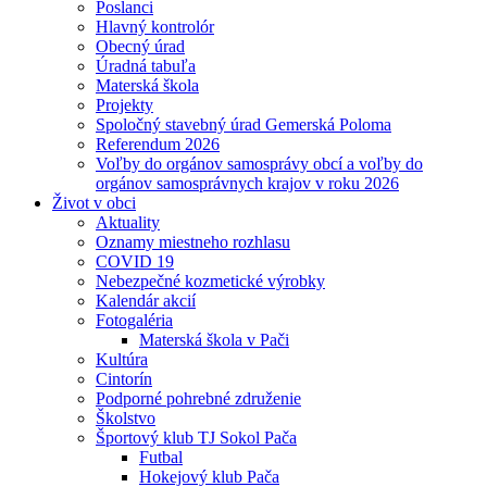
Poslanci
Hlavný kontrolór
Obecný úrad
Úradná tabuľa
Materská škola
Projekty
Spoločný stavebný úrad Gemerská Poloma
Referendum 2026
Voľby do orgánov samosprávy obcí a voľby do
orgánov samosprávnych krajov v roku 2026
Život v obci
Aktuality
Oznamy miestneho rozhlasu
COVID 19
Nebezpečné kozmetické výrobky
Kalendár akcií
Fotogaléria
Materská škola v Pači
Kultúra
Cintorín
Podporné pohrebné združenie
Školstvo
Športový klub TJ Sokol Pača
Futbal
Hokejový klub Pača