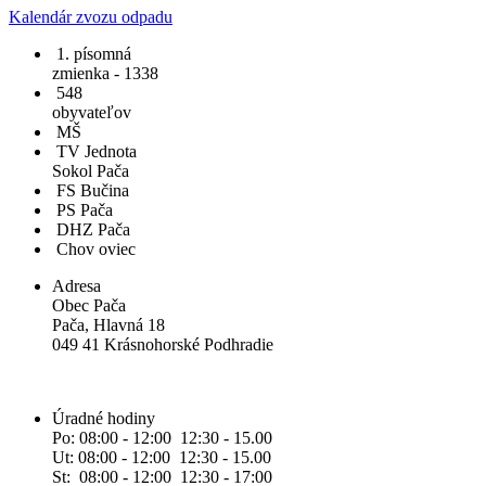
Kalendár zvozu odpadu
1. písomná
zmienka - 1338
548
obyvateľov
MŠ
TV Jednota
Sokol Pača
FS Bučina
PS Pača
DHZ Pača
Chov oviec
Adresa
Obec Pača
Pača, Hlavná 18
049 41 Krásnohorské Podhradie
Úradné hodiny
Po: 08:00 - 12:00 12:30 - 15.00
Ut: 08:00 - 12:00 12:30 - 15.00
St: 08:00 - 12:00 12:30 - 17:00