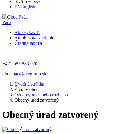
SK
Slovensky
EN
English
Pača
Ako vybaviť
Autobusové spojenie
Úradná tabuľa
+421 587 883 020
obec.paca@centrum.sk
Úvodná stránka
Život v obci
Oznamy miestneho rozhlasu
Obecný úrad zatvorený
Obecný úrad zatvorený