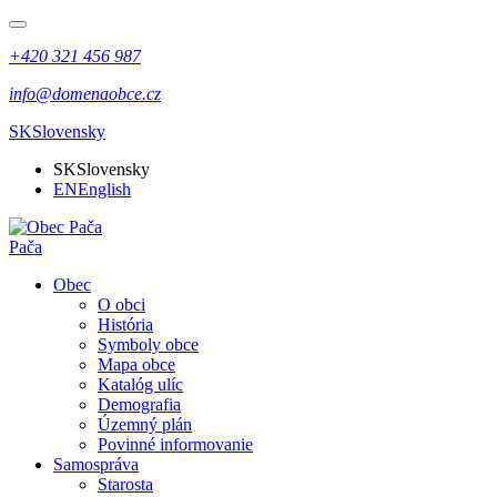
+420 321 456 987
info@domenaobce.cz
SK
Slovensky
SK
Slovensky
EN
English
Pača
Obec
O obci
História
Symboly obce
Mapa obce
Katalóg ulíc
Demografia
Územný plán
Povinné informovanie
Samospráva
Starosta