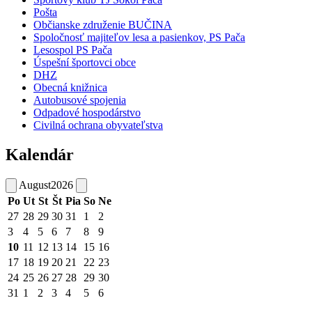
Pošta
Občianske združenie BUČINA
Spoločnosť majiteľov lesa a pasienkov, PS Pača
Lesospol PS Pača
Úspešní športovci obce
DHZ
Obecná knižnica
Autobusové spojenia
Odpadové hospodárstvo
Civilná ochrana obyvateľstva
Kalendár
August
2026
Po
Ut
St
Št
Pia
So
Ne
27
28
29
30
31
1
2
3
4
5
6
7
8
9
10
11
12
13
14
15
16
17
18
19
20
21
22
23
24
25
26
27
28
29
30
31
1
2
3
4
5
6