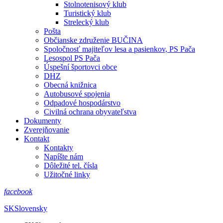
Stolnotenisový klub
Turistický klub
Strelecký klub
Pošta
Občianske združenie BUČINA
Spoločnosť majiteľov lesa a pasienkov, PS Pača
Lesospol PS Pača
Úspešní športovci obce
DHZ
Obecná knižnica
Autobusové spojenia
Odpadové hospodárstvo
Civilná ochrana obyvateľstva
Dokumenty
Zverejňovanie
Kontakt
Kontakty
Napíšte nám
Dôležité tel. čísla
Užitočné linky
facebook
SK
Slovensky