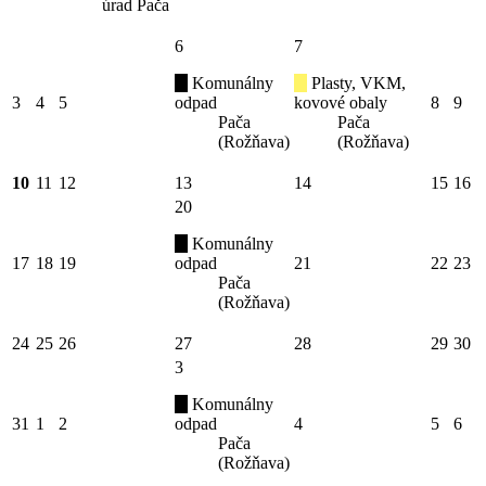
úrad Pača
6
7
Komunálny
Plasty, VKM,
3
4
5
odpad
kovové obaly
8
9
Pača
Pača
(Rožňava)
(Rožňava)
10
11
12
13
14
15
16
20
Komunálny
17
18
19
odpad
21
22
23
Pača
(Rožňava)
24
25
26
27
28
29
30
3
Komunálny
31
1
2
odpad
4
5
6
Pača
(Rožňava)