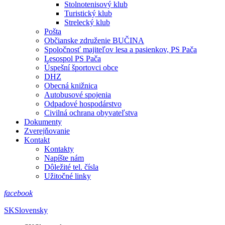
Stolnotenisový klub
Turistický klub
Strelecký klub
Pošta
Občianske združenie BUČINA
Spoločnosť majiteľov lesa a pasienkov, PS Pača
Lesospol PS Pača
Úspešní športovci obce
DHZ
Obecná knižnica
Autobusové spojenia
Odpadové hospodárstvo
Civilná ochrana obyvateľstva
Dokumenty
Zverejňovanie
Kontakt
Kontakty
Napíšte nám
Dôležité tel. čísla
Užitočné linky
facebook
SK
Slovensky