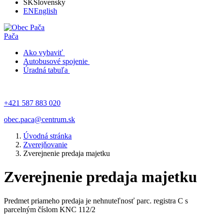
SK
Slovensky
EN
English
Pača
Ako vybaviť
Autobusové spojenie
Úradná tabuľa
+421 587 883 020
obec.paca@centrum.sk
Úvodná stránka
Zverejňovanie
Zverejnenie predaja majetku
Zverejnenie predaja majetku
Predmet priameho predaja je nehnuteľnosť parc. registra C s
parcelným číslom KNC 112/2