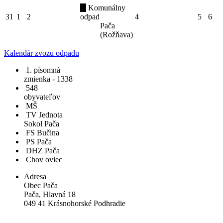
Komunálny
31
1
2
odpad
4
5
6
Pača
(Rožňava)
Kalendár zvozu odpadu
1. písomná
zmienka - 1338
548
obyvateľov
MŠ
TV Jednota
Sokol Pača
FS Bučina
PS Pača
DHZ Pača
Chov oviec
Adresa
Obec Pača
Pača, Hlavná 18
049 41 Krásnohorské Podhradie