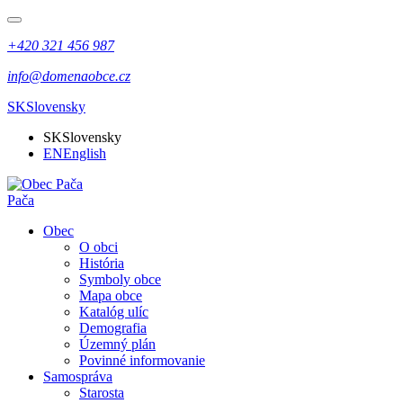
+420 321 456 987
info@domenaobce.cz
SK
Slovensky
SK
Slovensky
EN
English
Pača
Obec
O obci
História
Symboly obce
Mapa obce
Katalóg ulíc
Demografia
Územný plán
Povinné informovanie
Samospráva
Starosta