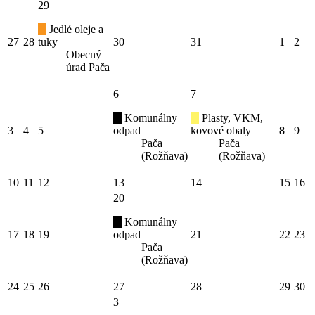
29
Jedlé oleje a
27
28
tuky
30
31
1
2
Obecný
úrad Pača
6
7
Komunálny
Plasty, VKM,
3
4
5
odpad
kovové obaly
8
9
Pača
Pača
(Rožňava)
(Rožňava)
10
11
12
13
14
15
16
20
Komunálny
17
18
19
odpad
21
22
23
Pača
(Rožňava)
24
25
26
27
28
29
30
3