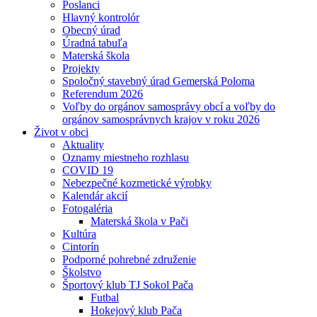
Poslanci
Hlavný kontrolór
Obecný úrad
Úradná tabuľa
Materská škola
Projekty
Spoločný stavebný úrad Gemerská Poloma
Referendum 2026
Voľby do orgánov samosprávy obcí a voľby do
orgánov samosprávnych krajov v roku 2026
Život v obci
Aktuality
Oznamy miestneho rozhlasu
COVID 19
Nebezpečné kozmetické výrobky
Kalendár akcií
Fotogaléria
Materská škola v Pači
Kultúra
Cintorín
Podporné pohrebné združenie
Školstvo
Športový klub TJ Sokol Pača
Futbal
Hokejový klub Pača