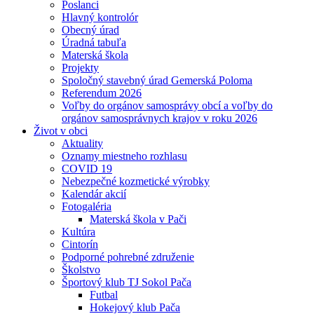
Poslanci
Hlavný kontrolór
Obecný úrad
Úradná tabuľa
Materská škola
Projekty
Spoločný stavebný úrad Gemerská Poloma
Referendum 2026
Voľby do orgánov samosprávy obcí a voľby do
orgánov samosprávnych krajov v roku 2026
Život v obci
Aktuality
Oznamy miestneho rozhlasu
COVID 19
Nebezpečné kozmetické výrobky
Kalendár akcií
Fotogaléria
Materská škola v Pači
Kultúra
Cintorín
Podporné pohrebné združenie
Školstvo
Športový klub TJ Sokol Pača
Futbal
Hokejový klub Pača