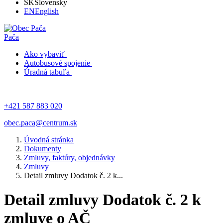
SK
Slovensky
EN
English
Pača
Ako vybaviť
Autobusové spojenie
Úradná tabuľa
+421 587 883 020
obec.paca@centrum.sk
Úvodná stránka
Dokumenty
Zmluvy, faktúry, objednávky
Zmluvy
Detail zmluvy Dodatok č. 2 k...
Detail zmluvy Dodatok č. 2 k
zmluve o AČ