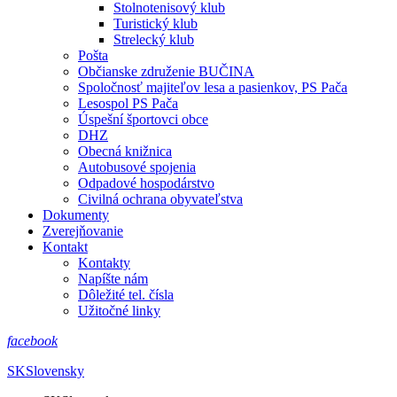
Stolnotenisový klub
Turistický klub
Strelecký klub
Pošta
Občianske združenie BUČINA
Spoločnosť majiteľov lesa a pasienkov, PS Pača
Lesospol PS Pača
Úspešní športovci obce
DHZ
Obecná knižnica
Autobusové spojenia
Odpadové hospodárstvo
Civilná ochrana obyvateľstva
Dokumenty
Zverejňovanie
Kontakt
Kontakty
Napíšte nám
Dôležité tel. čísla
Užitočné linky
facebook
SK
Slovensky