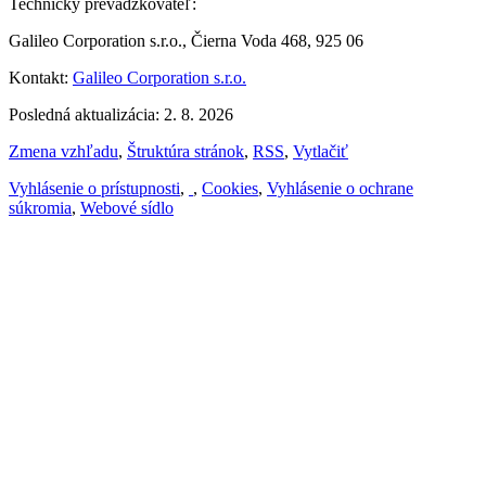
Technický prevádzkovateľ:
Galileo Corporation s.r.o., Čierna Voda 468, 925 06
Kontakt:
Galileo Corporation s.r.o.
Posledná aktualizácia: 2. 8. 2026
Zmena vzhľadu
,
Štruktúra stránok
,
RSS
,
Vytlačiť
Vyhlásenie o prístupnosti
,
,
Cookies
,
Vyhlásenie o ochrane
súkromia
,
Webové sídlo