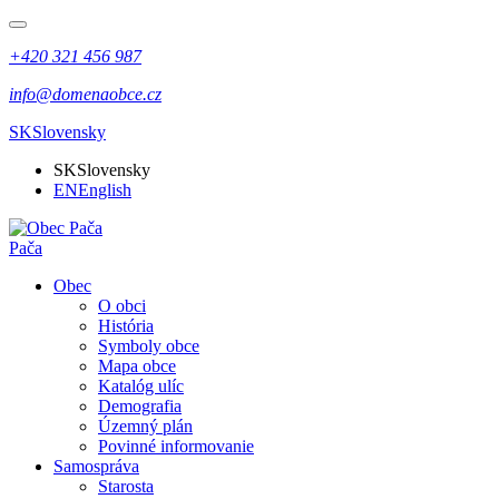
+420 321 456 987
info@domenaobce.cz
SK
Slovensky
SK
Slovensky
EN
English
Pača
Obec
O obci
História
Symboly obce
Mapa obce
Katalóg ulíc
Demografia
Územný plán
Povinné informovanie
Samospráva
Starosta