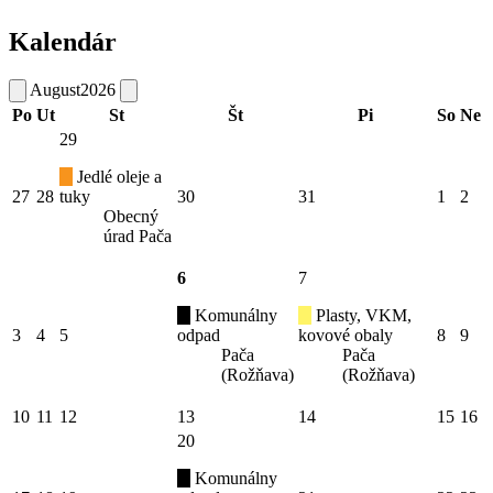
Kalendár
August
2026
Po
Ut
St
Št
Pi
So
Ne
29
Jedlé oleje a
27
28
tuky
30
31
1
2
Obecný
úrad Pača
6
7
Komunálny
Plasty, VKM,
3
4
5
odpad
kovové obaly
8
9
Pača
Pača
(Rožňava)
(Rožňava)
10
11
12
13
14
15
16
20
Komunálny