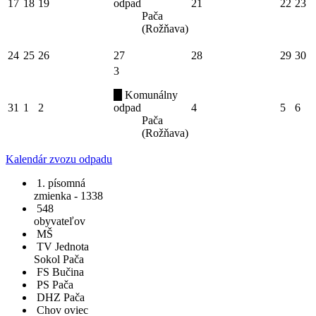
17
18
19
odpad
21
22
23
Pača
(Rožňava)
24
25
26
27
28
29
30
3
Komunálny
31
1
2
odpad
4
5
6
Pača
(Rožňava)
Kalendár zvozu odpadu
1. písomná
zmienka - 1338
548
obyvateľov
MŠ
TV Jednota
Sokol Pača
FS Bučina
PS Pača
DHZ Pača
Chov oviec