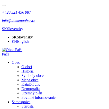
+420 321 456 987
info@domenaobce.cz
SK
Slovensky
SK
Slovensky
EN
English
Pača
Obec
O obci
História
Symboly obce
Mapa obce
Katalóg ulíc
Demografia
Územný plán
Povinné informovanie
Samospráva
Starosta