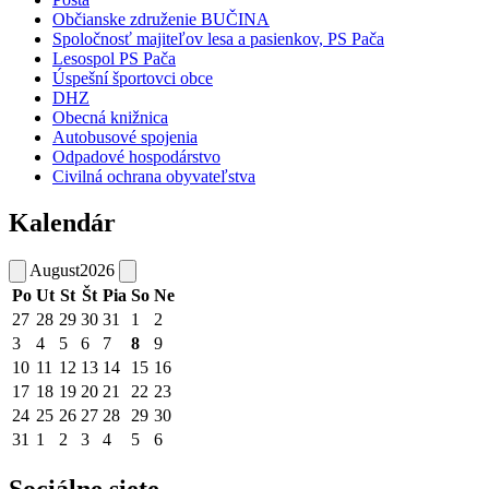
Občianske združenie BUČINA
Spoločnosť majiteľov lesa a pasienkov, PS Pača
Lesospol PS Pača
Úspešní športovci obce
DHZ
Obecná knižnica
Autobusové spojenia
Odpadové hospodárstvo
Civilná ochrana obyvateľstva
Kalendár
August
2026
Po
Ut
St
Št
Pia
So
Ne
27
28
29
30
31
1
2
3
4
5
6
7
8
9
10
11
12
13
14
15
16
17
18
19
20
21
22
23
24
25
26
27
28
29
30
31
1
2
3
4
5
6
Sociálne siete