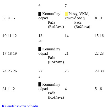
6
7
Komunálny
Plasty, VKM,
3
4
5
odpad
kovové obaly
8
9
Pača
Pača
(Rožňava)
(Rožňava)
10
11
12
13
14
15
16
20
Komunálny
17
18
19
odpad
21
22
23
Pača
(Rožňava)
24
25
26
27
28
29
30
3
Komunálny
31
1
2
odpad
4
5
6
Pača
(Rožňava)
Kalendár zvozu odpadu