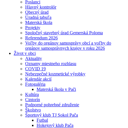
Poslanci
Hlavný kontrolór
Obecný úrad
Úradná tabuľa
Materská škola
Projekty
Spoločný stavebný úrad Gemerská Poloma
Referendum 2026
Voľby do orgánov samosprávy obcí a voľby do
orgánov samosprávnych krajov v roku 2026
Život v obci
Aktuality
Oznamy miestneho rozhlasu
COVID 19
Nebezpečné kozmetické výrobky
Kalendár akcií
Fotogaléria
Materská škola v Pači
Kultúra
Cintorín
Podporné pohrebné združenie
Školstvo
Športový klub TJ Sokol Pača
Futbal
Hokejový klub Pača