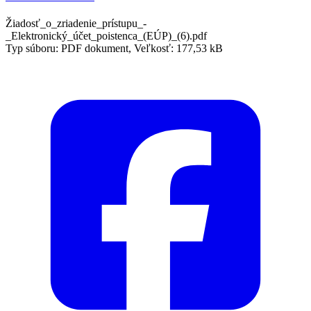
Žiadosť_o_zriadenie_prístupu_-
_Elektronický_účet_poistenca_(EÚP)_(6).pdf
Typ súboru: PDF dokument, Veľkosť: 177,53 kB