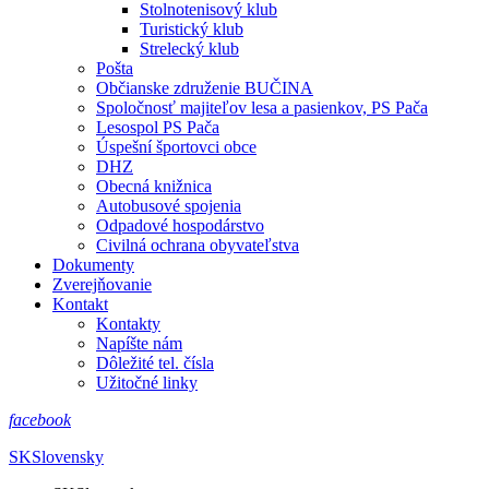
Stolnotenisový klub
Turistický klub
Strelecký klub
Pošta
Občianske združenie BUČINA
Spoločnosť majiteľov lesa a pasienkov, PS Pača
Lesospol PS Pača
Úspešní športovci obce
DHZ
Obecná knižnica
Autobusové spojenia
Odpadové hospodárstvo
Civilná ochrana obyvateľstva
Dokumenty
Zverejňovanie
Kontakt
Kontakty
Napíšte nám
Dôležité tel. čísla
Užitočné linky
facebook
SK
Slovensky