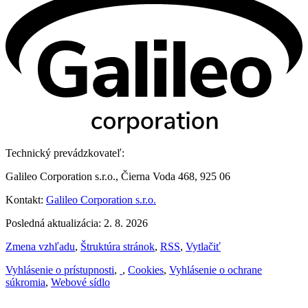
Technický prevádzkovateľ:
Galileo Corporation s.r.o., Čierna Voda 468, 925 06
Kontakt:
Galileo Corporation s.r.o.
Posledná aktualizácia: 2. 8. 2026
Zmena vzhľadu
,
Štruktúra stránok
,
RSS
,
Vytlačiť
Vyhlásenie o prístupnosti
,
,
Cookies
,
Vyhlásenie o ochrane
súkromia
,
Webové sídlo