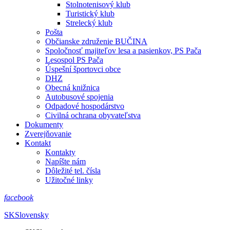
Stolnotenisový klub
Turistický klub
Strelecký klub
Pošta
Občianske združenie BUČINA
Spoločnosť majiteľov lesa a pasienkov, PS Pača
Lesospol PS Pača
Úspešní športovci obce
DHZ
Obecná knižnica
Autobusové spojenia
Odpadové hospodárstvo
Civilná ochrana obyvateľstva
Dokumenty
Zverejňovanie
Kontakt
Kontakty
Napíšte nám
Dôležité tel. čísla
Užitočné linky
facebook
SK
Slovensky