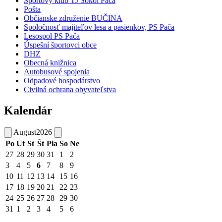
Športový klub TJ Sokol Pača
Pošta
Občianske združenie BUČINA
Spoločnosť majiteľov lesa a pasienkov, PS Pača
Lesospol PS Pača
Úspešní športovci obce
DHZ
Obecná knižnica
Autobusové spojenia
Odpadové hospodárstvo
Civilná ochrana obyvateľstva
Kalendár
August
2026
Po
Ut
St
Št
Pia
So
Ne
27
28
29
30
31
1
2
3
4
5
6
7
8
9
10
11
12
13
14
15
16
17
18
19
20
21
22
23
24
25
26
27
28
29
30
31
1
2
3
4
5
6