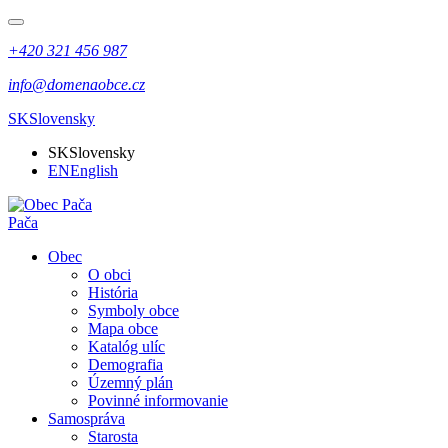
+420 321 456 987
info@domenaobce.cz
SK
Slovensky
SK
Slovensky
EN
English
Pača
Obec
O obci
História
Symboly obce
Mapa obce
Katalóg ulíc
Demografia
Územný plán
Povinné informovanie
Samospráva
Starosta