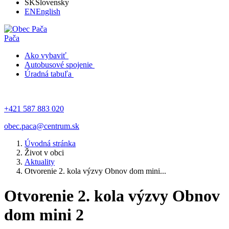
SK
Slovensky
EN
English
Pača
Ako vybaviť
Autobusové spojenie
Úradná tabuľa
+421 587 883 020
obec.paca@centrum.sk
Úvodná stránka
Život v obci
Aktuality
Otvorenie 2. kola výzvy Obnov dom mini...
Otvorenie 2. kola výzvy Obnov
dom mini 2