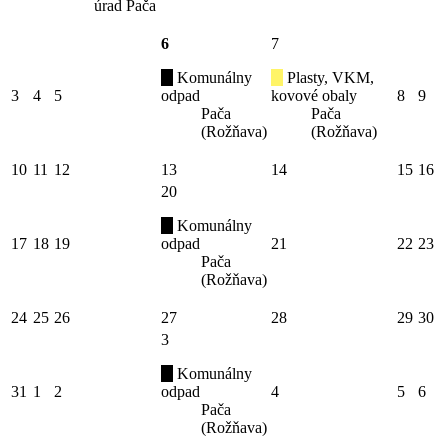
úrad Pača
6
7
Komunálny
Plasty, VKM,
3
4
5
odpad
kovové obaly
8
9
Pača
Pača
(Rožňava)
(Rožňava)
10
11
12
13
14
15
16
20
Komunálny
17
18
19
odpad
21
22
23
Pača
(Rožňava)
24
25
26
27
28
29
30
3
Komunálny
31
1
2
odpad
4
5
6
Pača
(Rožňava)