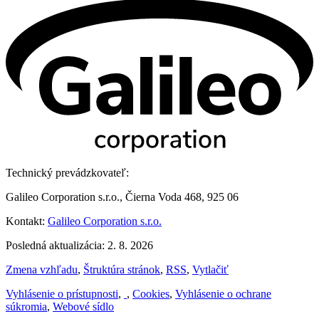
Technický prevádzkovateľ:
Galileo Corporation s.r.o., Čierna Voda 468, 925 06
Kontakt:
Galileo Corporation s.r.o.
Posledná aktualizácia: 2. 8. 2026
Zmena vzhľadu
,
Štruktúra stránok
,
RSS
,
Vytlačiť
Vyhlásenie o prístupnosti
,
,
Cookies
,
Vyhlásenie o ochrane
súkromia
,
Webové sídlo