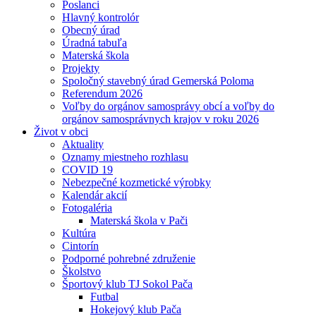
Poslanci
Hlavný kontrolór
Obecný úrad
Úradná tabuľa
Materská škola
Projekty
Spoločný stavebný úrad Gemerská Poloma
Referendum 2026
Voľby do orgánov samosprávy obcí a voľby do
orgánov samosprávnych krajov v roku 2026
Život v obci
Aktuality
Oznamy miestneho rozhlasu
COVID 19
Nebezpečné kozmetické výrobky
Kalendár akcií
Fotogaléria
Materská škola v Pači
Kultúra
Cintorín
Podporné pohrebné združenie
Školstvo
Športový klub TJ Sokol Pača
Futbal
Hokejový klub Pača