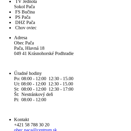
TV Jednota
Sokol Pača
FS Bučina
PS Pača
DHZ Pača
Chov oviec
Adresa
Obec Pača
Pača, Hlavná 18
049 41 Krásnohorské Podhradie
Úradné hodiny
Po: 08:00 - 12:00 12:30 - 15.00
Ut: 08:00 - 12:00 12:30 - 15.00
St: 08:00 - 12:00 12:30 - 17:00
Št: Nestránkový deň
Pi: 08:00 - 12:00
Kontakt
+421 58 788 30 20
obec.paca@centrum.sk