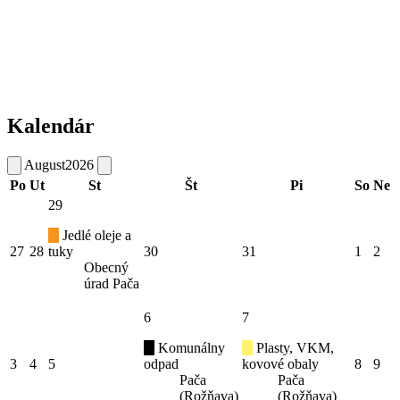
Kalendár
August
2026
Po
Ut
St
Št
Pi
So
Ne
29
Jedlé oleje a
27
28
tuky
30
31
1
2
Obecný
úrad Pača
6
7
Komunálny
Plasty, VKM,
3
4
5
odpad
kovové obaly
8
9
Pača
Pača
(Rožňava)
(Rožňava)