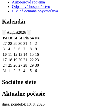
Autobusové spojenia
Odpadové hospodárstvo
Civilná ochrana obyvateľstva
Kalendár
August
2026
Po
Ut
St
Št
Pia
So
Ne
27
28
29
30
31
1
2
3
4
5
6
7
8
9
10
11
12
13
14
15
16
17
18
19
20
21
22
23
24
25
26
27
28
29
30
31
1
2
3
4
5
6
Sociálne siete
Aktuálne počasie
dnes, pondelok 10. 8. 2026