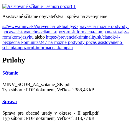
Asistované sčítanie obyvateľstva - správa na zverejnenie
s://www.minv.sk/?prevencia_aktuality&sprava=na-mozne-podvody-
pocas-asistovaneho-scitania-upozorni-informacna-kampan-a-to-aj-v-
romskom-jazyku
alebo
https://prevenciakriminality.sk/clanok/4-
bezpecna-komunita/247-na-mozne-podvody-pocas-asistovaneho-
scitania-upozorni-informacna-kampan
Prílohy
Sčítanie
MINV_SODB_A4_scitanie_SK.pdf
Typ súboru: PDF dokument, Veľkosť: 388,43 kB
Správa
Správa_pre_obecné_úrady_v_okrese_-_II_apríl.pdf
Typ súboru: PDF dokument, Veľkosť: 313,77 kB