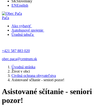
SK
Slovensky
EN
English
Pača
Ako vybaviť
Autobusové spojenie
Úradná tabuľa
+421 587 883 020
obec.paca@centrum.sk
Úvodná stránka
Život v obci
Civilná ochrana obyvateľstva
Asistované sčítanie - seniori pozor!
Asistované sčítanie - seniori
pozor!