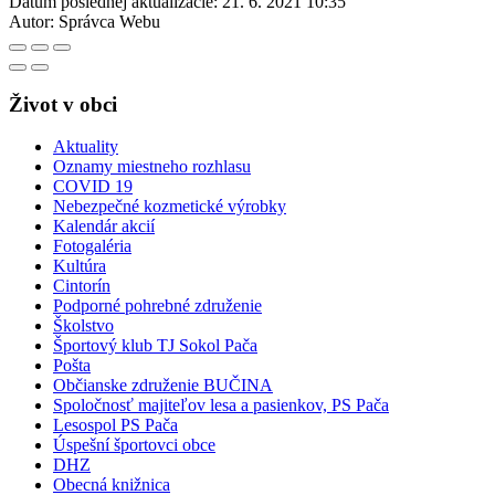
Dátum poslednej aktualizácie:
21. 6. 2021 10:35
Autor:
Správca Webu
Život v obci
Aktuality
Oznamy miestneho rozhlasu
COVID 19
Nebezpečné kozmetické výrobky
Kalendár akcií
Fotogaléria
Kultúra
Cintorín
Podporné pohrebné združenie
Školstvo
Športový klub TJ Sokol Pača
Pošta
Občianske združenie BUČINA
Spoločnosť majiteľov lesa a pasienkov, PS Pača
Lesospol PS Pača
Úspešní športovci obce
DHZ
Obecná knižnica