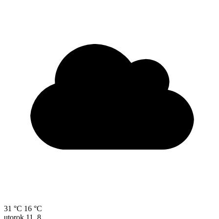
31 °C
16 °C
utorok
11. 8.