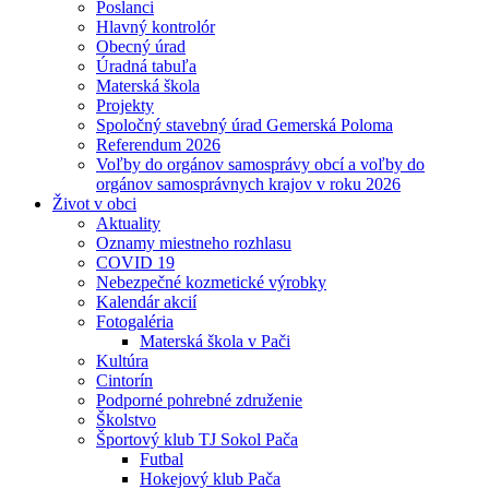
Poslanci
Hlavný kontrolór
Obecný úrad
Úradná tabuľa
Materská škola
Projekty
Spoločný stavebný úrad Gemerská Poloma
Referendum 2026
Voľby do orgánov samosprávy obcí a voľby do
orgánov samosprávnych krajov v roku 2026
Život v obci
Aktuality
Oznamy miestneho rozhlasu
COVID 19
Nebezpečné kozmetické výrobky
Kalendár akcií
Fotogaléria
Materská škola v Pači
Kultúra
Cintorín
Podporné pohrebné združenie
Školstvo
Športový klub TJ Sokol Pača
Futbal
Hokejový klub Pača