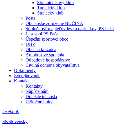
Stolnotenisový klub
Turistický klub
Strelecký klub
Pošta
Občianske združenie BUČINA
Spoločnosť majiteľov lesa a pasienkov, PS Pača
Lesospol PS Pača
Úspešní športovci obce
DHZ
Obecná knižnica
Autobusové spojenia
Odpadové hospodárstvo
Civilná ochrana obyvateľstva
Dokumenty
Zverejňovanie
Kontakt
Kontakty
Napíšte nám
Dôležité tel. čísla
Užitočné linky
facebook
SK
Slovensky