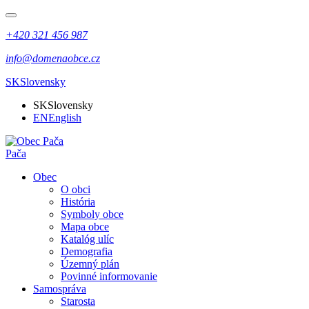
+420 321 456 987
info@domenaobce.cz
SK
Slovensky
SK
Slovensky
EN
English
Pača
Obec
O obci
História
Symboly obce
Mapa obce
Katalóg ulíc
Demografia
Územný plán
Povinné informovanie
Samospráva
Starosta