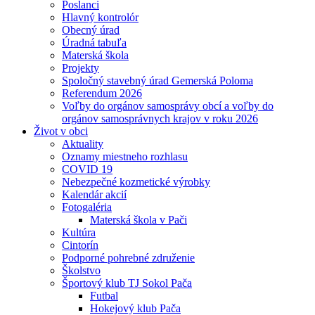
Poslanci
Hlavný kontrolór
Obecný úrad
Úradná tabuľa
Materská škola
Projekty
Spoločný stavebný úrad Gemerská Poloma
Referendum 2026
Voľby do orgánov samosprávy obcí a voľby do
orgánov samosprávnych krajov v roku 2026
Život v obci
Aktuality
Oznamy miestneho rozhlasu
COVID 19
Nebezpečné kozmetické výrobky
Kalendár akcií
Fotogaléria
Materská škola v Pači
Kultúra
Cintorín
Podporné pohrebné združenie
Školstvo
Športový klub TJ Sokol Pača
Futbal
Hokejový klub Pača