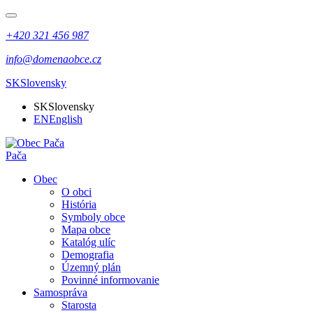
+420 321 456 987
info@domenaobce.cz
SK
Slovensky
SK
Slovensky
EN
English
Pača
Obec
O obci
História
Symboly obce
Mapa obce
Katalóg ulíc
Demografia
Územný plán
Povinné informovanie
Samospráva
Starosta