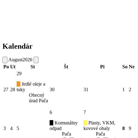
Kalendár
August
2026
Po
Ut
St
Št
Pi
So
Ne
29
Jedlé oleje a
27
28
tuky
30
31
1
2
Obecný
úrad Pača
6
7
Komunálny
Plasty, VKM,
3
4
5
odpad
kovové obaly
8
9
Pača
Pača