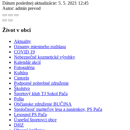
Dátum poslednej aktualizácie:
5. 5. 2021 12:45
Autor:
admin prevod
Život v obci
Aktuality
Oznamy miestneho rozhlasu
COVID 19
Nebezpečné kozmetické výrobky
Kalendár akcií
Fotogaléria
Kultúra
Cintorín
Podporné pohrebné združenie
Školstvo
Športový klub TJ Sokol Pača
Pošta
Občianske združenie BUČINA
Spoločnosť majiteľov lesa a pasienkov, PS Pača
Lesospol PS Pača
Úspešní športovci obce
DHZ