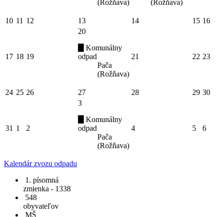
(Rožňava)
(Rožňava)
10
11
12
13
14
15
16
20
Komunálny
17
18
19
odpad
21
22
23
Pača
(Rožňava)
24
25
26
27
28
29
30
3
Komunálny
31
1
2
odpad
4
5
6
Pača
(Rožňava)
Kalendár zvozu odpadu
1. písomná
zmienka - 1338
548
obyvateľov
MŠ