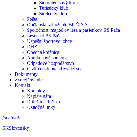
Stolnotenisový klub
Turistický klub
Strelecký klub
Pošta
Občianske združenie BUČINA
Spoločnosť majiteľov lesa a pasienkov, PS Pača
Lesospol PS Pača
Úspešní športovci obce
DHZ
Obecná knižnica
Autobusové spojenia
Odpadové hospodárstvo
Civilná ochrana obyvateľstva
Dokumenty
Zverejňovanie
Kontakt
Kontakty
Napíšte nám
Dôležité tel. čísla
Užitočné linky
facebook
SK
Slovensky