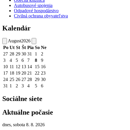
Obecná knižnica
Autobusové spojenia
Odpadové hospodárstvo
Civilná ochrana obyvateľstva
Kalendár
August
2026
Po
Ut
St
Št
Pia
So
Ne
27
28
29
30
31
1
2
3
4
5
6
7
8
9
10
11
12
13
14
15
16
17
18
19
20
21
22
23
24
25
26
27
28
29
30
31
1
2
3
4
5
6
Sociálne siete
Aktuálne počasie
dnes, sobota 8. 8. 2026