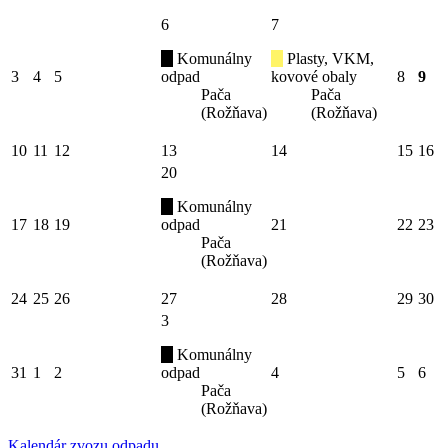
6
7
Komunálny
Plasty, VKM,
3
4
5
odpad
kovové obaly
8
9
Pača
Pača
(Rožňava)
(Rožňava)
10
11
12
13
14
15
16
20
Komunálny
17
18
19
odpad
21
22
23
Pača
(Rožňava)
24
25
26
27
28
29
30
3
Komunálny
31
1
2
odpad
4
5
6
Pača
(Rožňava)
Kalendár zvozu odpadu