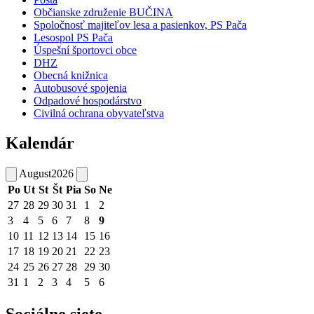
Občianske združenie BUČINA
Spoločnosť majiteľov lesa a pasienkov, PS Pača
Lesospol PS Pača
Úspešní športovci obce
DHZ
Obecná knižnica
Autobusové spojenia
Odpadové hospodárstvo
Civilná ochrana obyvateľstva
Kalendár
August
2026
Po
Ut
St
Št
Pia
So
Ne
27
28
29
30
31
1
2
3
4
5
6
7
8
9
10
11
12
13
14
15
16
17
18
19
20
21
22
23
24
25
26
27
28
29
30
31
1
2
3
4
5
6