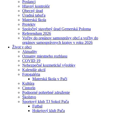
Poslanci
Hlavný kontrolór
Obecný úrad
Úradná tabuľa
Materská škola
Projekty
Spoločný stavebný úrad Gemerská Poloma
Referendum 2026
Voľby do orgánov samosprávy obcí a voľby do
orgánov samosprávnych krajov v roku 2026
Život v obci
Aktuality
Oznamy miestneho rozhlasu
COVID 19
Nebezpečné kozmetické výrobky
Kalendár akcií
Fotogaléria
Materská škola v Pači
Kultúra
Cintorín
Podporné pohrebné združenie
Školstvo
Športový klub TJ Sokol Pača
Futbal
Hokejový klub Pača