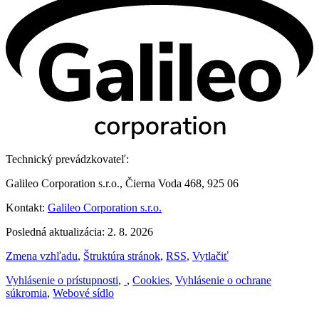
Technický prevádzkovateľ:
Galileo Corporation s.r.o., Čierna Voda 468, 925 06
Kontakt:
Galileo Corporation s.r.o.
Posledná aktualizácia: 2. 8. 2026
Zmena vzhľadu
,
Štruktúra stránok
,
RSS
,
Vytlačiť
Vyhlásenie o prístupnosti
,
,
Cookies
,
Vyhlásenie o ochrane
súkromia
,
Webové sídlo