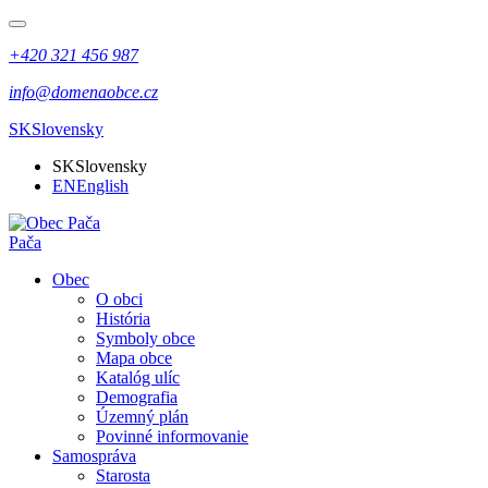
+420 321 456 987
info@domenaobce.cz
SK
Slovensky
SK
Slovensky
EN
English
Pača
Obec
O obci
História
Symboly obce
Mapa obce
Katalóg ulíc
Demografia
Územný plán
Povinné informovanie
Samospráva
Starosta