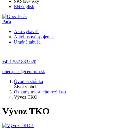
SK
Slovensky
EN
English
Pača
Ako vybaviť
Autobusové spojenie
Úradná tabuľa
+421 587 883 020
obec.paca@centrum.sk
Úvodná stránka
Život v obci
Oznamy miestneho rozhlasu
Vývoz TKO
Vývoz TKO