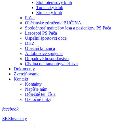
Stolnotenisový klub
Turistický klub
Strelecký klub
Pošta
Občianske združenie BUČINA
Spoločnosť majiteľov lesa a pasienkov, PS Pača
Lesospol PS Pača
Úspešní športovci obce
DHZ
Obecná knižnica
Autobusové spojenia
Odpadové hospodárstvo
Civilná ochrana obyvateľstva
Dokumenty
Zverejňovanie
Kontakt
Kontakty
Napíšte nám
Dôležité tel. čísla
Užitočné linky
facebook
SK
Slovensky