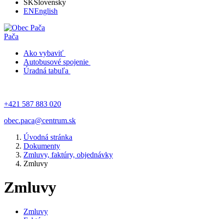
SK
Slovensky
EN
English
Pača
Ako vybaviť
Autobusové spojenie
Úradná tabuľa
+421 587 883 020
obec.paca@centrum.sk
Úvodná stránka
Dokumenty
Zmluvy, faktúry, objednávky
Zmluvy
Zmluvy
Zmluvy