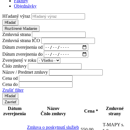
Faktúry
Objednávky
Hľadaný výraz
Hľadať
Rozšírené hľadanie
Zmluvná strana
Zmluvná strana IČO
Dátum zverejnenia od
Dátum zverejnenia do
Zverejnený v roku
Číslo zmluvy
Názov / Predmet zmluvy
Cena od
Cena do
Zrušiť filter
Zavrieť
Dátum
Názov
Zmluvné
Cena *
zverejnenia
Číslo zmluvy
strany
T-MAPY s.
Zmluva o poskytnutí služieb
550,00
r. o.