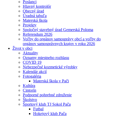
Poslanci
Hlavný kontrolór
Obecný úrad
Úradná tabuľa
Materská škola
Projekty
Spoločný stavebný úrad Gemerská Poloma
Referendum 2026
Voľby do orgánov samosprávy obcí a voľby do
orgánov samosprávnych krajov v roku 2026
Život v obci
Aktuality
Oznamy miestneho rozhlasu
COVID 19
Nebezpečné kozmetické výrobky
Kalendár akcií
Fotogaléria
Materská škola v Pači
Kultúra
Cintorín
Podporné pohrebné združenie
Školstvo
Športový klub TJ Sokol Pača
Futbal
Hokejový klub Pača