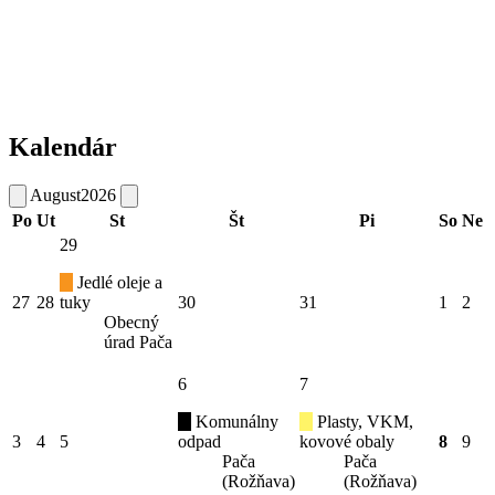
Kalendár
August
2026
Po
Ut
St
Št
Pi
So
Ne
29
Jedlé oleje a
27
28
tuky
30
31
1
2
Obecný
úrad Pača
6
7
Komunálny
Plasty, VKM,
3
4
5
odpad
kovové obaly
8
9
Pača
Pača
(Rožňava)
(Rožňava)