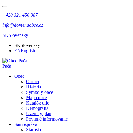
+420 321 456 987
info@domenaobce.cz
SK
Slovensky
SK
Slovensky
EN
English
Pača
Obec
O obci
História
Symboly obce
Mapa obce
Katalóg ulíc
Demografia
Územný plán
Povinné informovanie
Samospráva
Starosta