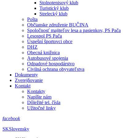
Stolnotenisový klub
Turistický klub
Strelecký klub
Pošta
Občianske združenie BUČINA
Spoločnosť majiteľov lesa a pasienkov, PS Pača
Lesospol PS Pača
Úspešní športovci obce
DHZ
Obecná knižnica
Autobusové spojenia
Odpadové hospodárstvo
Civilná ochrana obyvateľstva
Dokumenty
Zverejňovanie
Kontakt
Kontakty
Napíšte nám
Dôležité tel. čísla
Užitočné linky
facebook
SK
Slovensky