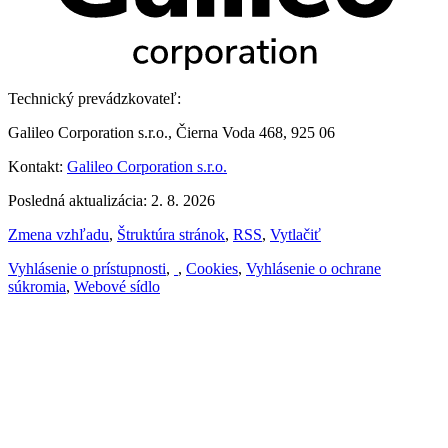
Technický prevádzkovateľ:
Galileo Corporation s.r.o., Čierna Voda 468, 925 06
Kontakt:
Galileo Corporation s.r.o.
Posledná aktualizácia: 2. 8. 2026
Zmena vzhľadu
,
Štruktúra stránok
,
RSS
,
Vytlačiť
Vyhlásenie o prístupnosti
,
,
Cookies
,
Vyhlásenie o ochrane
súkromia
,
Webové sídlo