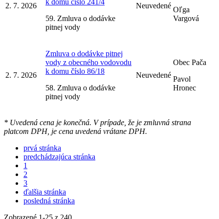
k domu číslo 241/4
2. 7. 2026
Neuvedené
Oľga
59. Zmluva o dodávke
Vargová
pitnej vody
Zmluva o dodávke pitnej
vody z obecného vodovodu
Obec Pača
k domu číslo 86/18
2. 7. 2026
Neuvedené
Pavol
58. Zmluva o dodávke
Hronec
pitnej vody
* Uvedená cena je konečná. V prípade, že je zmluvná strana
platcom DPH, je cena uvedená vrátane DPH.
prvá stránka
predchádzajúca stránka
1
2
3
ďalšia stránka
posledná stránka
Zobrazené
1
-
25
z 240